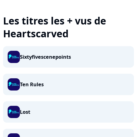
Les titres les + vus de
Heartscarved
Sixtyfivescenepoints
Ten Rules
Lost