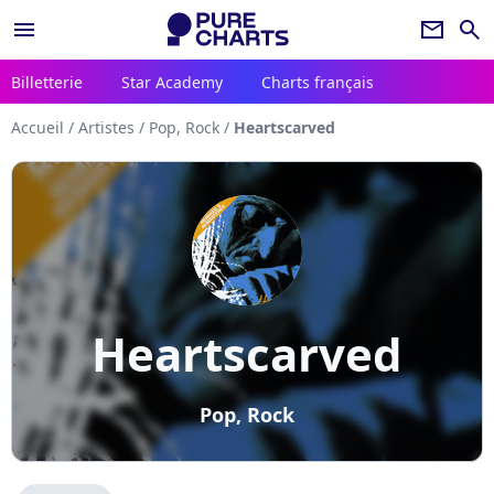
menu
newsletter
search
Billetterie
Star Academy
Charts français
Accueil
/
Artistes
/
Pop, Rock
/
Heartscarved
Heartscarved
Pop, Rock