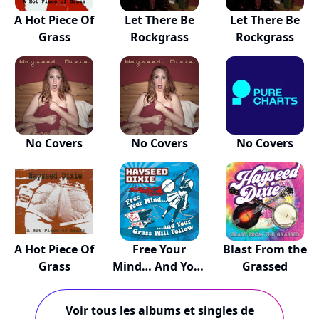
A Hot Piece Of
Let There Be
Let There Be
Grass
Rockgrass
Rockgrass
No Covers
No Covers
No Covers
A Hot Piece Of
Free Your
Blast From the
Grass
Mind… And Your
Grassed
Gras...
Voir tous les albums et singles de