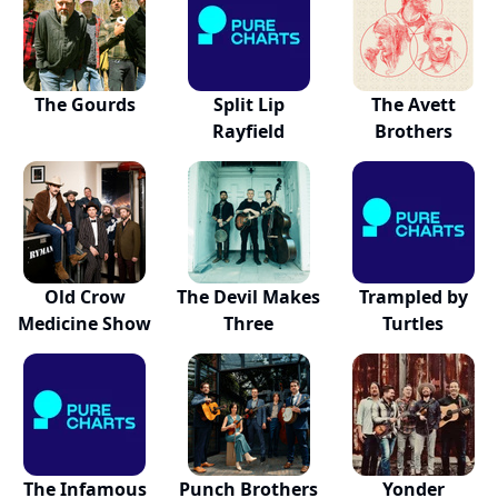
The Gourds
Split Lip
The Avett
Rayfield
Brothers
Old Crow
The Devil Makes
Trampled by
Medicine Show
Three
Turtles
The Infamous
Punch Brothers
Yonder