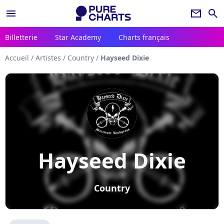
menu
newsletter
search
Billetterie
Star Academy
Charts français
Accueil
/
Artistes
/
Country
/
Hayseed Dixie
Hayseed Dixie
Country