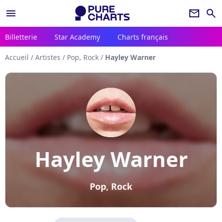
menu
newsletter
search
Billetterie
Star Academy
Charts français
Accueil
/
Artistes
/
Pop, Rock
/
Hayley Warner
Hayley Warner
Pop, Rock