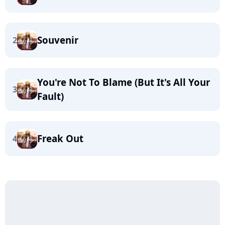
Souvenir
2
You're Not To Blame (But It's All Your
3
Fault)
Freak Out
4