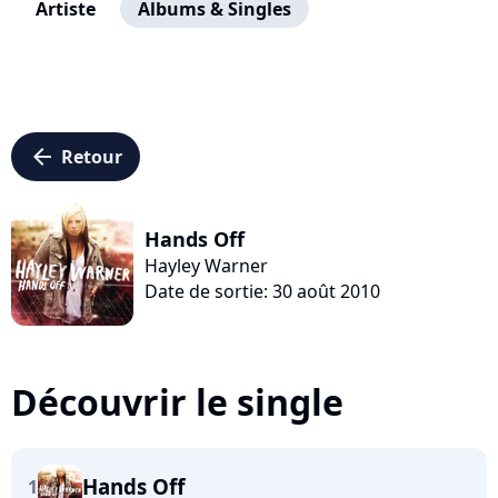
Artiste
Albums & Singles
arrow_left
Retour
Hands Off
Hayley Warner
Date de sortie: 30 août 2010
Découvrir le single
Hands Off
1