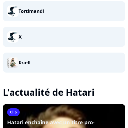
Tortímandi
X
Þræll
L'actualité de Hatari
Clip
Hatari enchaîne avec un titre pro-