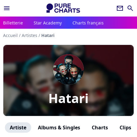
menu
newsletter
search
Billetterie
Star Academy
Charts français
Accueil
/
Artistes
/
Hatari
Hatari
Artiste
Albums & Singles
Charts
Clips