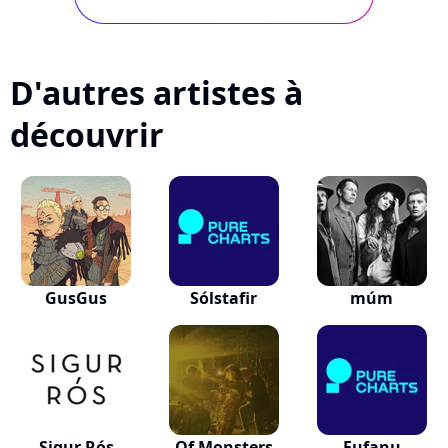
D'autres artistes à
découvrir
GusGus
Sólstafir
múm
Sigur Rós
Of Monsters
Fufanu