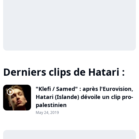
Derniers clips de Hatari :
"Klefi / Samed" : après l'Eurovision,
player2
Hatari (Islande) dévoile un clip pro-
palestinien
May 24, 2019