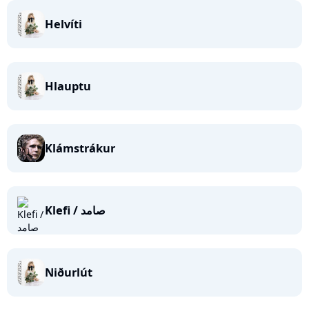
Helvíti
Hlauptu
Klámstrákur
Klefi / صامد
Niðurlút