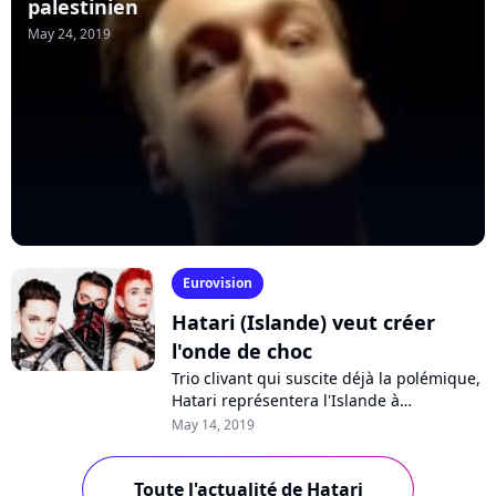
palestinien
May 24, 2019
Eurovision
Hatari (Islande) veut créer
l'onde de choc
Trio clivant qui suscite déjà la polémique,
Hatari représentera l'Islande à
l'Eurovision 2019 avec sa chanson choc
May 14, 2019
"Hatrid Mun Sigra". Un parti pris qui...
Toute l'actualité de Hatari