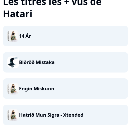
Les titres les + vus de
Hatari
14 Ár
Biðröð Mistaka
Engin Miskunn
Hatrið Mun Sigra - Xtended