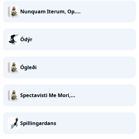
Nunquam Iterum, Op....
Ódýr
Ógleði
Spectavisti Me Mori,...
Spillingardans