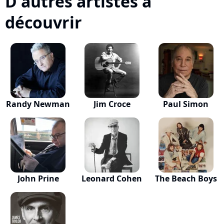
D'autres artistes à
découvrir
Randy Newman
Jim Croce
Paul Simon
John Prine
Leonard Cohen
The Beach Boys