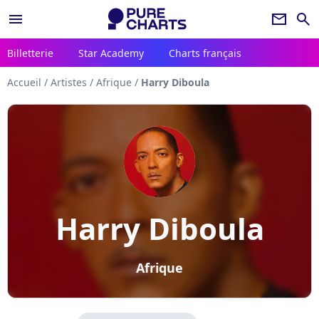
menu
newsletter
search
Billetterie
Star Academy
Charts français
Accueil
/
Artistes
/
Afrique
/
Harry Diboula
Harry Diboula
Afrique