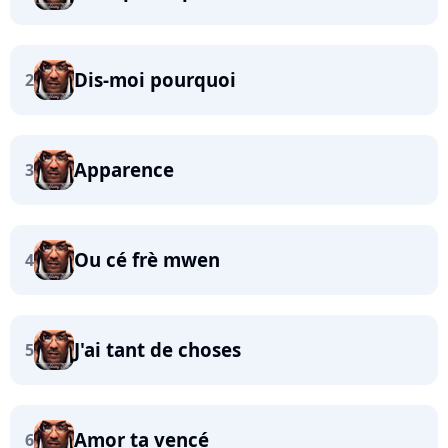
Dis-moi pourquoi
2
Apparence
3
Ou cé frè mwen
4
J'ai tant de choses
5
Amor ta vencé
6