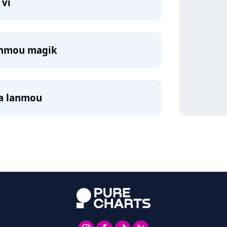
 vi
Lanmou magik
 a lanmou