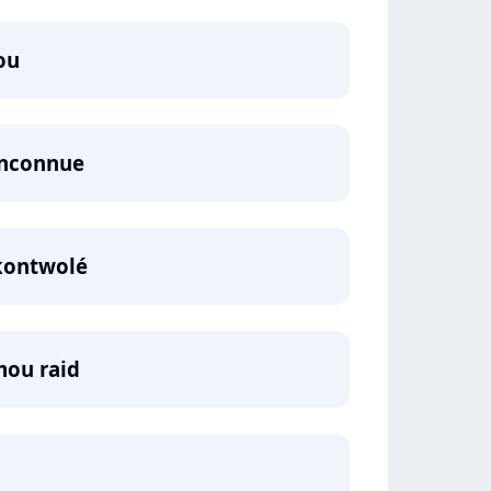
ou
 inconnue
 kontwolé
mou raid