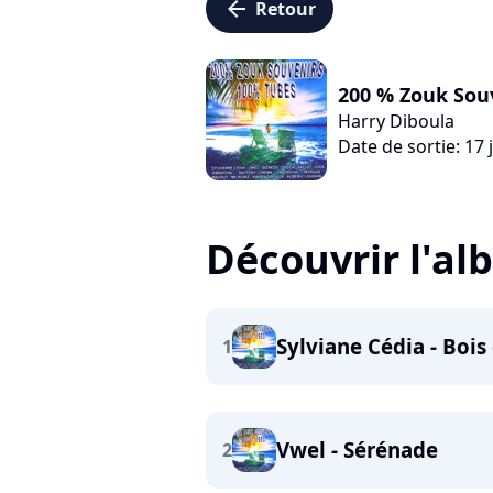
arrow_left
Retour
200 % Zouk Sou
Harry Diboula
Date de sortie: 17 j
Découvrir l'a
Sylviane Cédia - Boi
1
Vwel - Sérénade
2