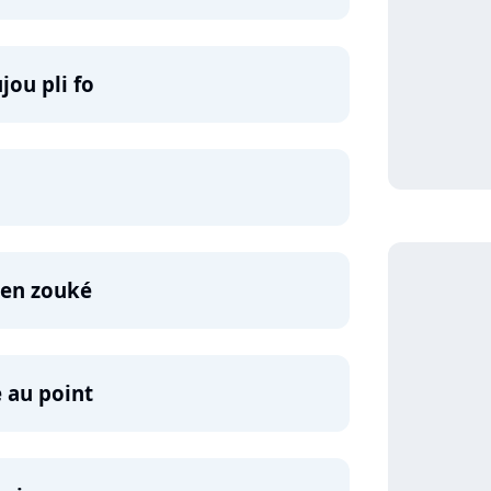
ou pli fo
wen zouké
e au point