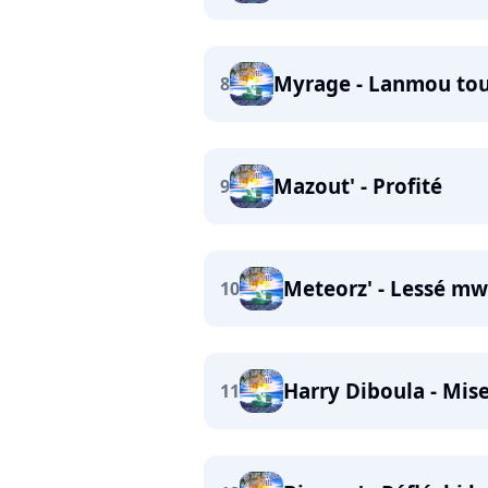
Myrage - Lanmou touj
8
Mazout' - Profité
9
Meteorz' - Lessé m
10
Harry Diboula - Mis
11