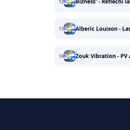
Bizness' - Réfléchi la
12
Alberic Louison - 
13
Zouk Vibration - PV
14