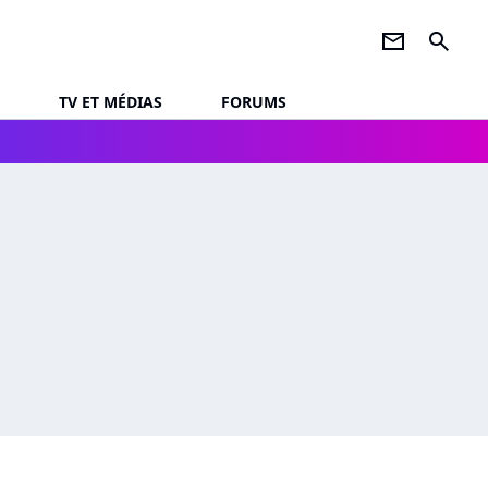
newsletter
search
TV ET MÉDIAS
FORUMS