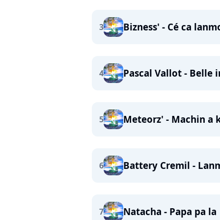
Bizness' - Cé ca lanm
3
Pascal Vallot - Belle
4
Meteorz' - Machin a
5
Battery Cremil - Lan
6
Natacha - Papa pa la
7