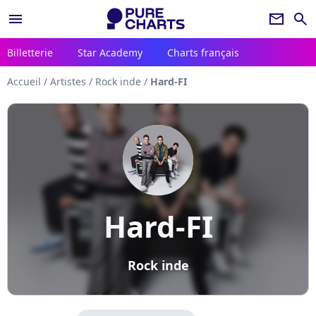
menu
newsletter
search
Billetterie
Star Academy
Charts français
Accueil
/
Artistes
/
Rock inde
/
Hard-FI
Hard-FI
Rock inde