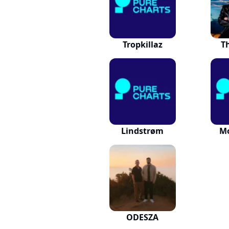
Tropkillaz
T
Lindstrøm
M
ODESZA