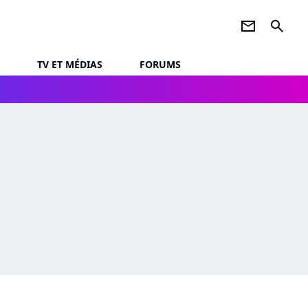
newsletter
search
TV ET MÉDIAS
FORUMS