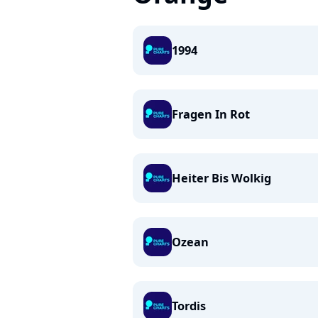
1994
Fragen In Rot
Heiter Bis Wolkig
Ozean
Tordis