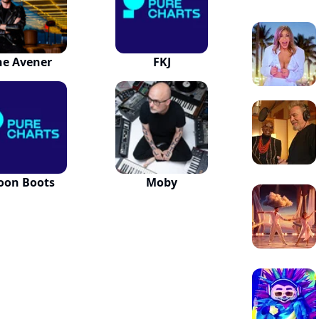
he Avener
FKJ
oon Boots
Moby