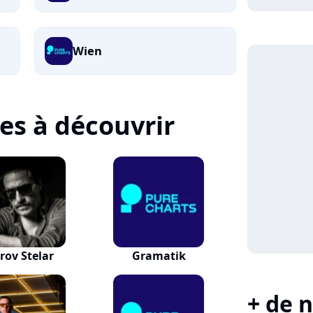
Wien
tes à découvrir
rov Stelar
Gramatik
+ de n