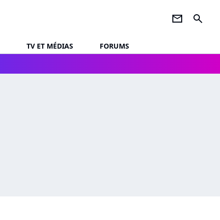
newsletter
search
TV ET MÉDIAS
FORUMS