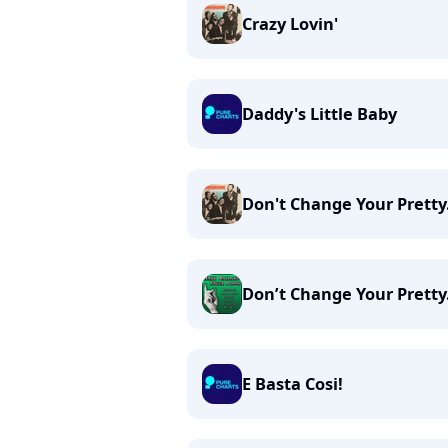
Crazy Lovin'
Daddy's Little Baby
Don't Change Your Pretty.
Don’t Change Your Pretty.
E Basta Cosi!