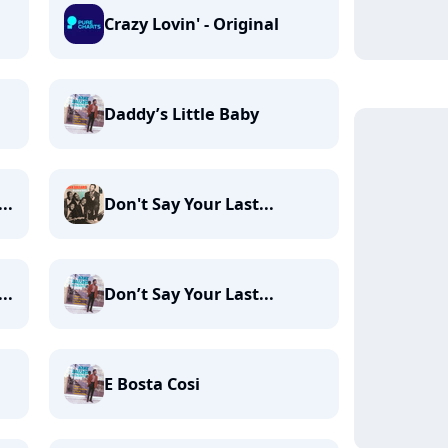
Crazy Lovin' - Original
Daddy’s Little Baby
..
Don't Say Your Last...
..
Don’t Say Your Last...
E Bosta Cosi