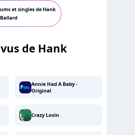
lbums et singles de Hank
Ballard
+ vus de Hank
Annie Had A Baby -
Original
Crazy Lovin