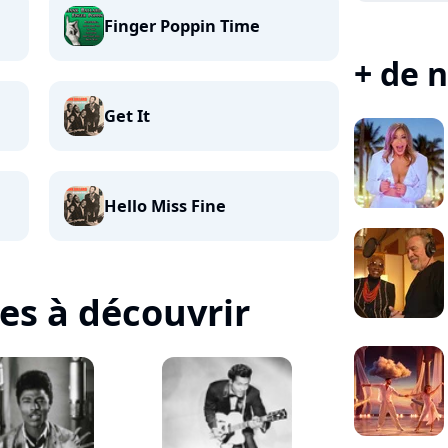
Finger Poppin Time
+ de n
Get It
Hello Miss Fine
tes à découvrir