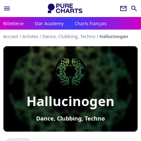
menu
newsletter
search
Billetterie
Star Academy
Charts français
Accueil
/
Artistes
/
Dance, Clubbing, Techno
/
Hallucinogen
Hallucinogen
Dance, Clubbing, Techno