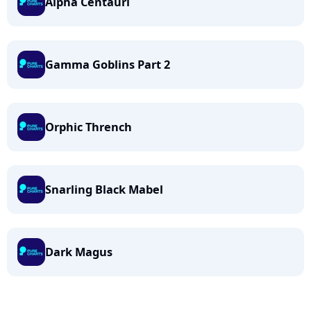
Alpha Centauri
Gamma Goblins Part 2
Orphic Thrench
Snarling Black Mabel
Dark Magus