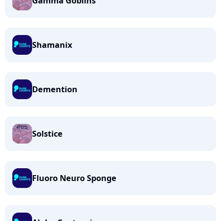
Gamma Goblins
Shamanix
Demention
Solstice
Fluoro Neuro Sponge