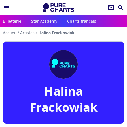
menu
newsletter
search
Billetterie
Star Academy
Charts français
Accueil
/
Artistes
/
Halina Frackowiak
Halina
Frackowiak