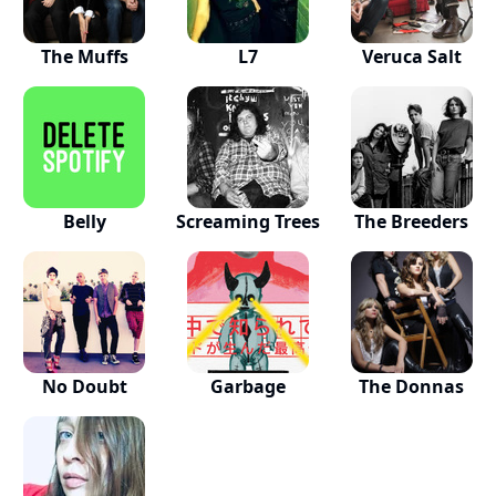
The Muffs
L7
Veruca Salt
Belly
Screaming Trees
The Breeders
No Doubt
Garbage
The Donnas