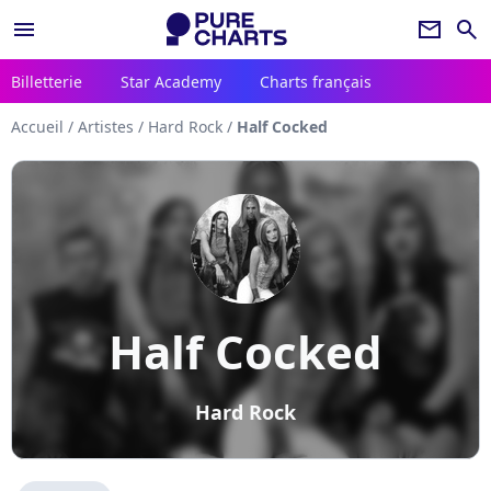
menu
newsletter
search
Billetterie
Star Academy
Charts français
Accueil
/
Artistes
/
Hard Rock
/
Half Cocked
Half Cocked
Hard Rock