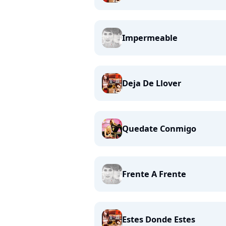
Impermeable
Deja De Llover
Quedate Conmigo
Frente A Frente
Estes Donde Estes