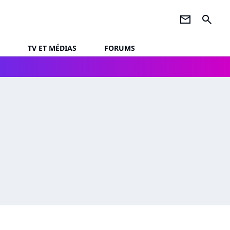
newsletter
search
TV ET MÉDIAS
FORUMS