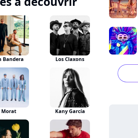
tes à découvrir
n Bandera
Los Claxons
Morat
Kany García