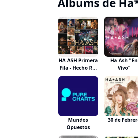
Albums de Ha
HA-ASH Primera
Ha-Ash "En
Fila - Hecho R...
Vivo"
Mundos
30 de Febrer
Opuestos