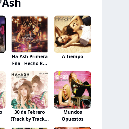
*Ash
Ha-Ash Primera
A Tiempo
Fila - Hecho R...
o
30 de Febrero
Mundos
(Track by Track...
Opuestos