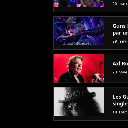
20 mars
Guns N
par u
29 janv
Axl R
23 nov
Les G
single
18 août