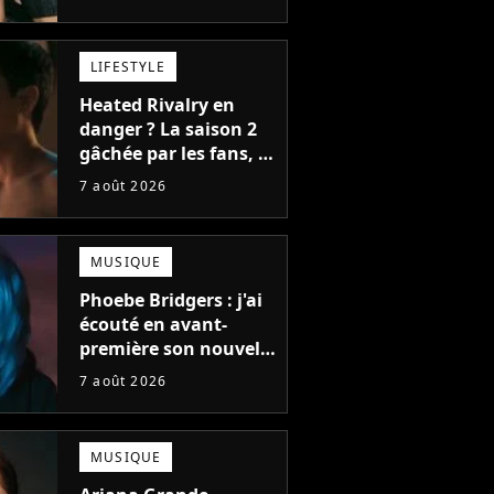
bonne chose
LIFESTYLE
Heated Rivalry en
danger ? La saison 2
gâchée par les fans, le
créateur pousse un
7 août 2026
coup de gueule
MUSIQUE
Phoebe Bridgers : j'ai
écouté en avant-
première son nouvel
album, c'est le bijou
7 août 2026
de la fin d'été
MUSIQUE