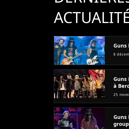
ACTUALIT
Guns N
8 déce
Guns 
à Bercy
25 nov
Guns 
group