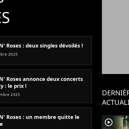
ÉS
' Roses : deux singles dévoilés !
mbre 2025
N' Roses annonce deux concerts
 : le prix !
DERNIÈ
embre 2025
ACTUAL
N' Roses : un membre quitte le
player2
e