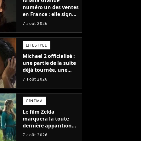
Ariana Grande
numéro un des ventes
en France : elle signe
le meilleur démarrage
7 août 2026
de sa carrière avec
son album Petal
LIFESTYLE
Michael 2 officialisé :
une partie de la suite
déjà tournée, une
sortie possible en
7 août 2026
2027 ?
CINÉMA
Le film Zelda
marquera la toute
dernière apparition
de cet acteur
7 août 2026
emblématique