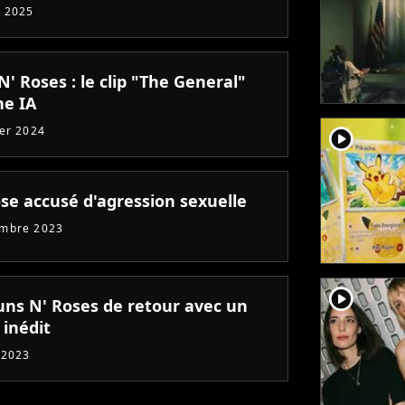
 2025
' Roses : le clip "The General"
ne IA
ier 2024
player2
ose accusé d'agression sexuelle
embre 2023
player2
uns N' Roses de retour avec un
 inédit
 2023