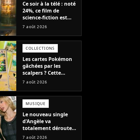
Ce soir à la télé : noté
24%, ce film de
science-fiction est
complètement raté,
7 août 2026
mais il aurait pu être
encore pire à cause de
son acteur
COLLECTIONS
Les cartes Pokémon
gâchées par les
scalpers ? Cette
technique géniale
7 août 2026
d'un magasin pour
ruiner les revendeurs
MUSIQUE
Le nouveau single
d'Angèle va
totalement dérouter
le public, et c'est une
7 août 2026