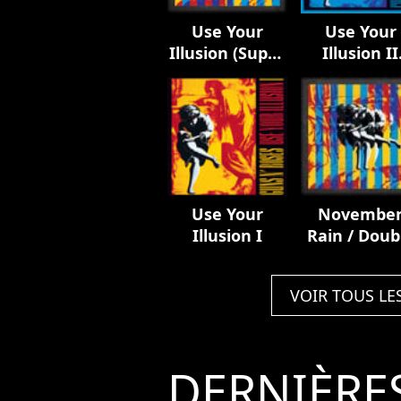
Use Your
Use Your
Illusion (Super
Illusion II
Deluxe)
(Deluxe
Edition)
Use Your
Novembe
Illusion I
Rain / Doub
Talkin' Jive
You Could 
VOIR TOUS LE
Mine
DERNIÈRE