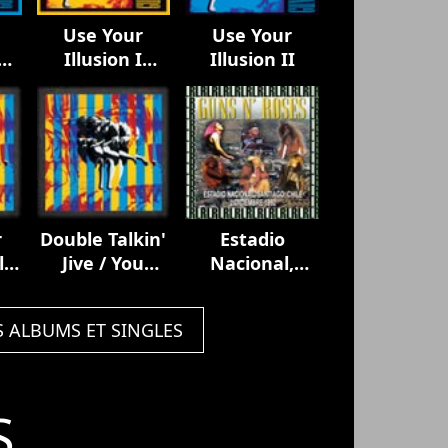
Use Your
Use Your
Illusion I
Illusion II
(Deluxe
Edition)
r
Double Talkin'
Estadio
le
Jive / You
Nacional,
 /
Could Be Mine
Santiago,
Be
Chile,
S ALBUMS ET SINGLES
December
2nd, 1992
(Remastered,
Live On
S
Broadcasting)