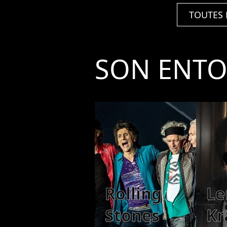
TOUTES 
SON ENT
Rolling
Le
Stones
Kr