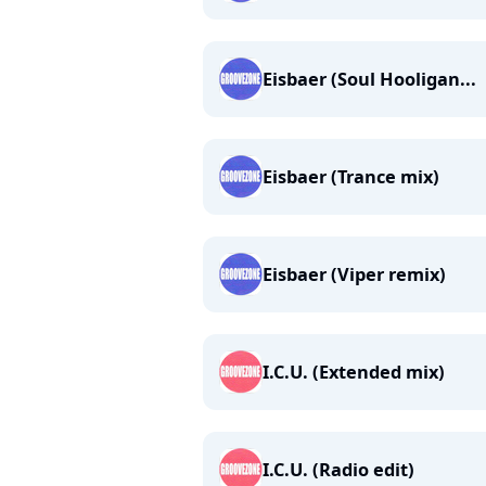
Eisbaer (Soul Hooligan...
Eisbaer (Trance mix)
Eisbaer (Viper remix)
I.C.U. (Extended mix)
I.C.U. (Radio edit)