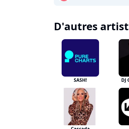
D'autres artis
SASH!
DJ 
Cascada