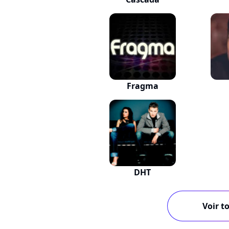
Fragma
DHT
Voir to