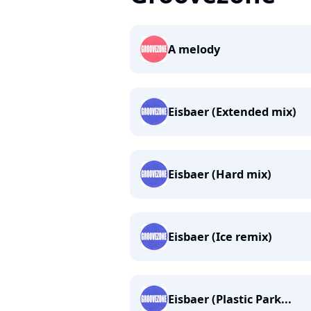
A melody
Eisbaer (Extended mix)
Eisbaer (Hard mix)
Eisbaer (Ice remix)
Eisbaer (Plastic Park...