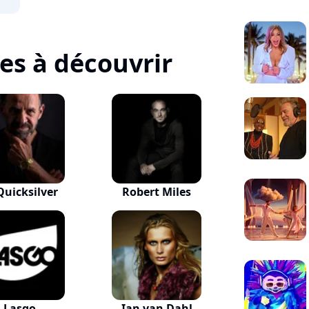
tes à découvrir
Quicksilver
Robert Miles
Lasgo
Ian van Dahl