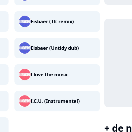
Eisbaer (Tlt remix)
Eisbaer (Untidy dub)
I love the music
I.C.U. (Instrumental)
+ de n