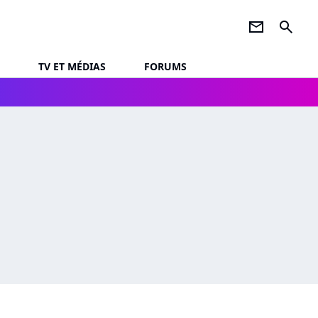
newsletter
search
TV ET MÉDIAS
FORUMS