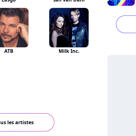
ATB
Milk Inc.
us les artistes