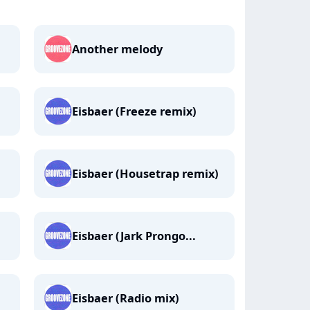
Another melody
Eisbaer (Freeze remix)
Eisbaer (Housetrap remix)
Eisbaer (Jark Prongo...
Eisbaer (Radio mix)