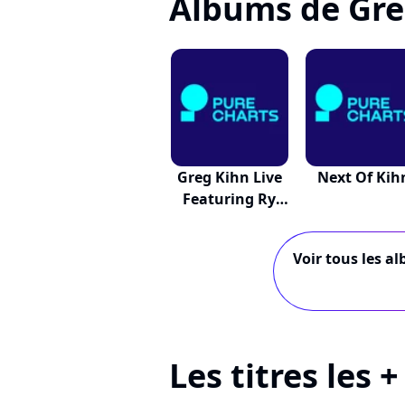
Albums de Gre
Greg Kihn Live
Next Of Kih
Featuring Ry
Kihn
Voir tous les a
Les titres les 