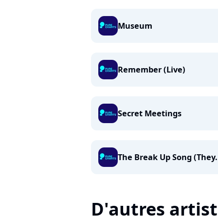
Museum
Remember (Live)
Secret Meetings
The Break Up Song (They.
D'autres artis