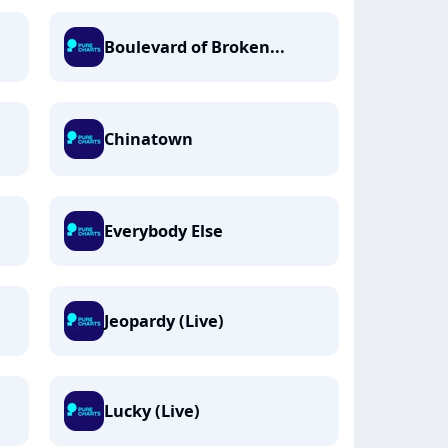
Boulevard of Broken...
Chinatown
Everybody Else
Jeopardy (Live)
Lucky (Live)