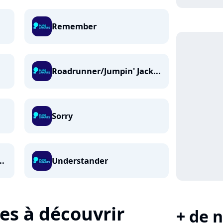
Remember
Roadrunner/Jumpin' Jack...
Sorry
..
Understander
tes à découvrir
+ de n