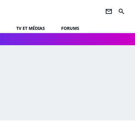
newsletter
search
TV ET MÉDIAS
FORUMS