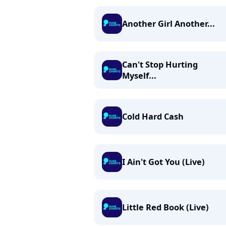
Another Girl Another...
Can't Stop Hurting
Myself...
Cold Hard Cash
I Ain't Got You (Live)
Little Red Book (Live)