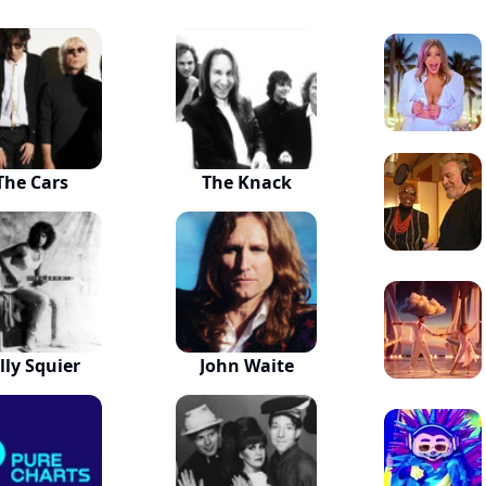
The Cars
The Knack
lly Squier
John Waite