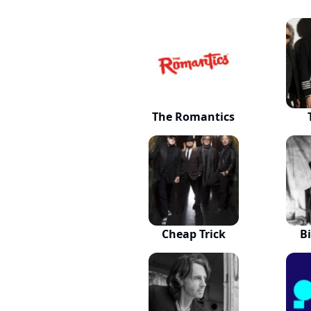
The Romantics
Cheap Trick
Bi