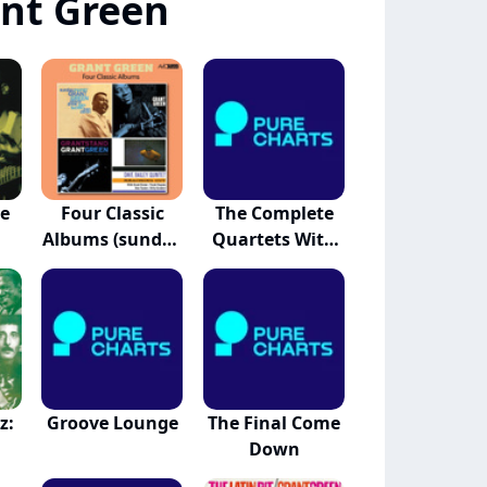
nt Green
ve
Four Classic
The Complete
Albums (sunday
Quartets With
M...
So...
z:
Groove Lounge
The Final Come
Down