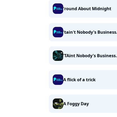
'round About Midnight
'tain't Nobody's Business.
'TAint Nobody's Business.
A flick of a trick
A Foggy Day