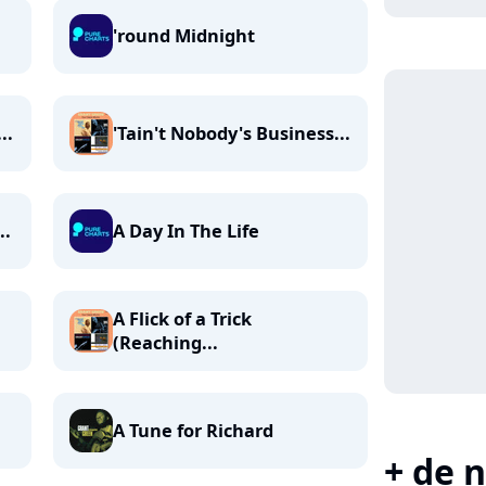
'round Midnight
..
'Tain't Nobody's Business...
..
A Day In The Life
A Flick of a Trick
(Reaching...
A Tune for Richard
+ de n