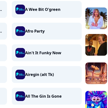
..
A Wee Bit O'green
.
Afro Party
Ain't It Funky Now
Airegin (alt Tk)
All The Gin Is Gone