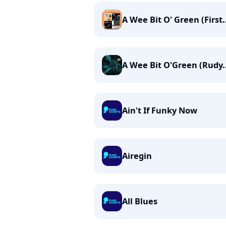
A Wee Bit O' Green (First.
A Wee Bit O'Green (Rudy..
Ain't If Funky Now
Airegin
All Blues