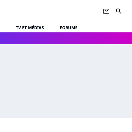
newsletter
search
TV ET MÉDIAS
FORUMS