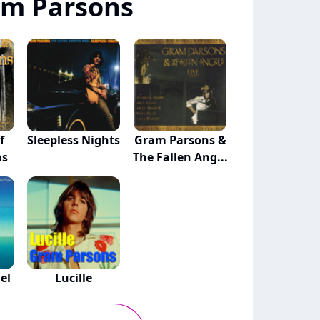
am Parsons
f
Sleepless Nights
Gram Parsons &
ns
The Fallen Ang...
el
Lucille