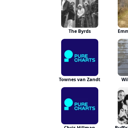
The Byrds
Emm
Townes van Zandt
Wi
Chris Hillman
Buffa