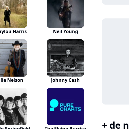
ylou Harris
Neil Young
llie Nelson
Johnny Cash
+ de n
lo Springfield
The Flying Burrito