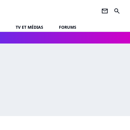
newsletter
search
TV ET MÉDIAS
FORUMS