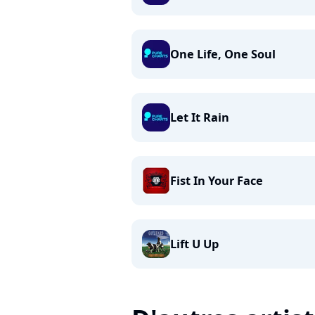
One Life, One Soul
Let It Rain
Fist In Your Face
Lift U Up