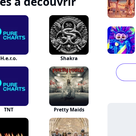
tes à découvrir
H.e.r.o.
Shakra
TNT
Pretty Maids