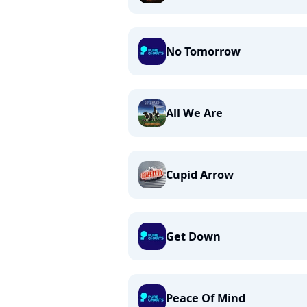
No Tomorrow
All We Are
Cupid Arrow
Get Down
Peace Of Mind