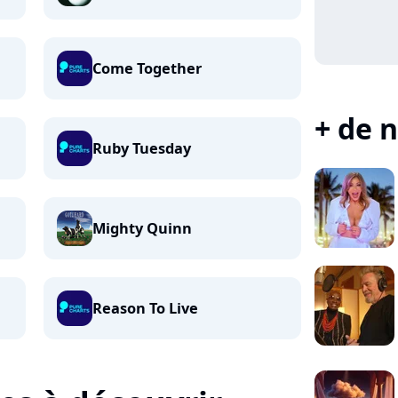
Come Together
+ de n
Ruby Tuesday
Mighty Quinn
Reason To Live