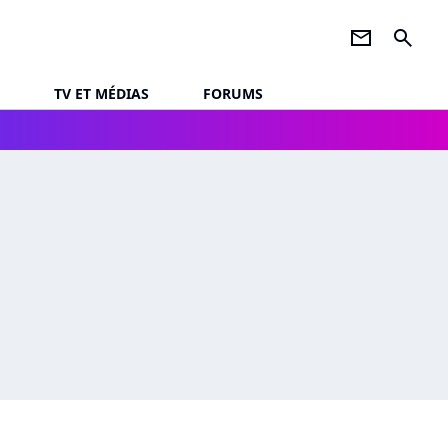
newsletter
search
TV ET MÉDIAS
FORUMS