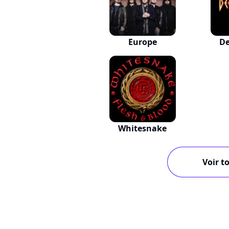
Europe
De
Whitesnake
Voir to