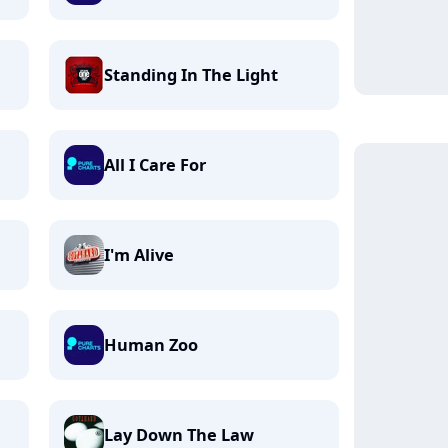
Standing In The Light
All I Care For
I'm Alive
Human Zoo
Lay Down The Law