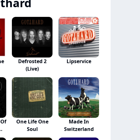
tthard
ne
Defrosted 2
Lipservice
(Live)
 Of
One Life One
Made In
..
Soul
Switzerland