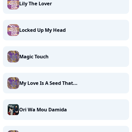
Lily The Lover
Locked Up My Head
Magic Touch
My Love Is A Seed That...
Ori Wa Mou Damida