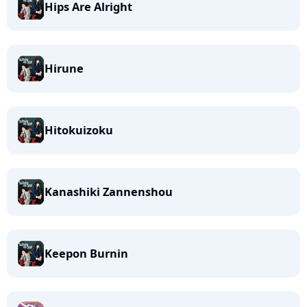
Hips Are Alright
Hirune
Hitokuizoku
Kanashiki Zannenshou
Keepon Burnin