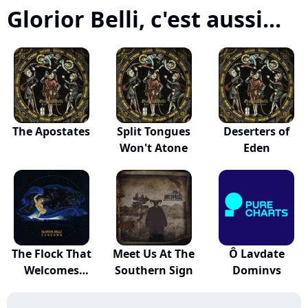
Glorior Belli, c'est aussi...
The Apostates
Split Tongues
Deserters of
Won't Atone
Eden
The Flock That
Meet Us At The
Ô Lavdate
Welcomes
Southern Sign
Dominvs
Sundown