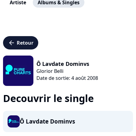
Artiste
Albums & Singles
arrow_left
Retour
Ô Lavdate Dominvs
Glorior Belli
Date de sortie: 4 août 2008
Decouvrir le single
Ô Lavdate Dominvs