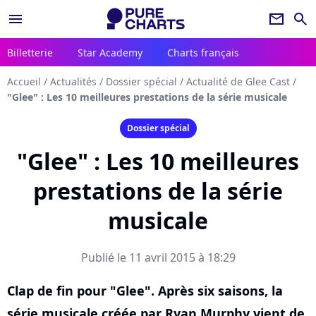
menu
newsletter
search
Billetterie
Star Academy
Charts français
Accueil
/
Actualités
/
Dossier spécial
/
Actualité de Glee Cast
/
"Glee" : Les 10 meilleures prestations de la série musicale
Dossier spécial
"Glee" : Les 10 meilleures
prestations de la série
musicale
Publié le 11 avril 2015 à 18:29
Clap de fin pour "Glee". Après six saisons, la
série musicale créée par Ryan Murphy vient de