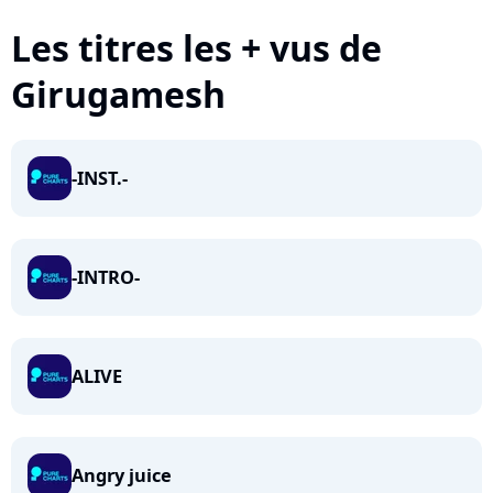
Les titres les + vus de
Girugamesh
-INST.-
-INTRO-
ALIVE
Angry juice