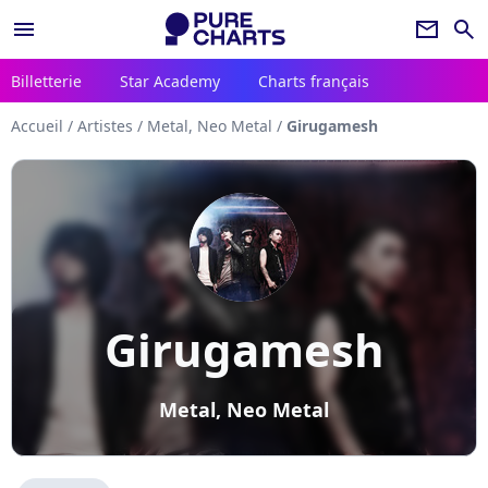
menu
newsletter
search
Billetterie
Star Academy
Charts français
Accueil
/
Artistes
/
Metal, Neo Metal
/
Girugamesh
Girugamesh
Metal, Neo Metal