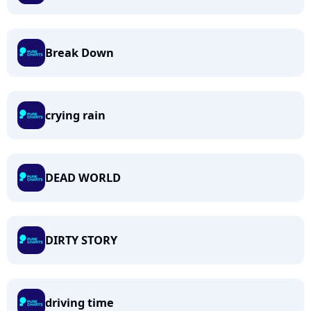
Break Down
crying rain
DEAD WORLD
DIRTY STORY
driving time