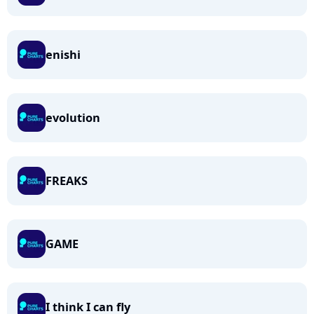
enishi
evolution
FREAKS
GAME
I think I can fly