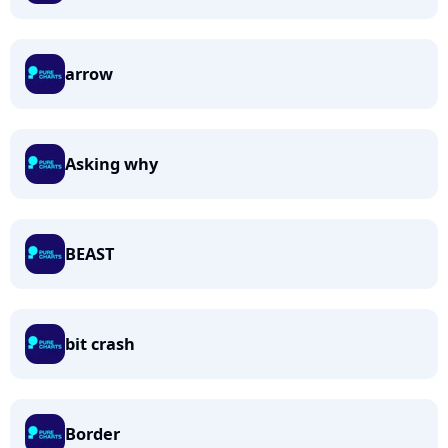
arrow
Asking why
BEAST
bit crash
Border