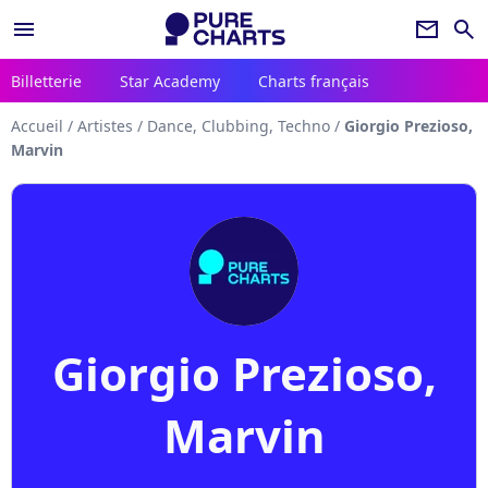
menu
newsletter
search
Billetterie
Star Academy
Charts français
Accueil
/
Artistes
/
Dance, Clubbing, Techno
/
Giorgio Prezioso,
Marvin
Giorgio Prezioso,
Marvin