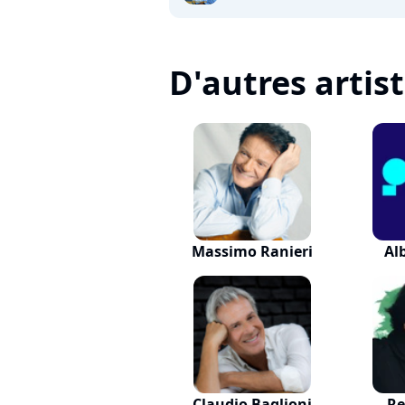
D'autres artis
Massimo Ranieri
Al
Claudio Baglioni
Re