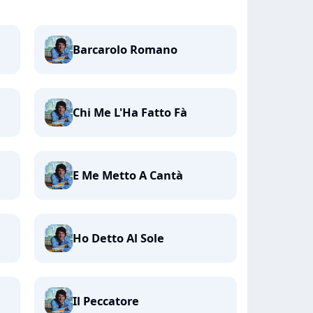
Barcarolo Romano
Chi Me L'Ha Fatto Fà
E Me Metto A Cantà
Ho Detto Al Sole
Il Peccatore