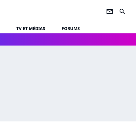
newsletter
search
TV ET MÉDIAS
FORUMS