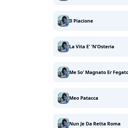
Il Piacione
La Vita E' 'N'Osteria
Me So' Magnato Er Fegat
Meo Patacca
Nun Je Da Retta Roma