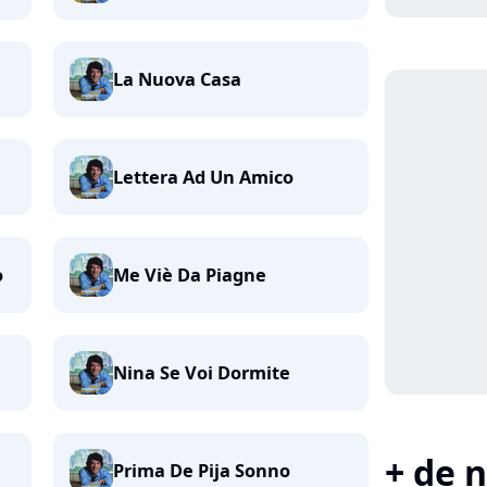
La Nuova Casa
Lettera Ad Un Amico
o
Me Viè Da Piagne
Nina Se Voi Dormite
+ de n
Prima De Pija Sonno