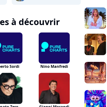
tes à découvrir
berto Sordi
Nino Manfredi
nato Zero
Gianni Morandi