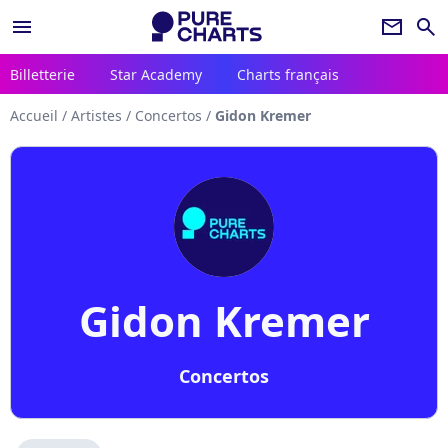
menu
newsletter
search
Billetterie
Star Academy
Charts français
Accueil
/
Artistes
/
Concertos
/
Gidon Kremer
Gidon Kremer
Concertos