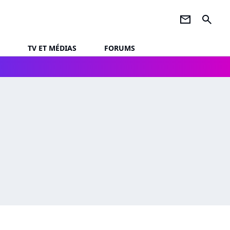
newsletter
search
TV ET MÉDIAS
FORUMS