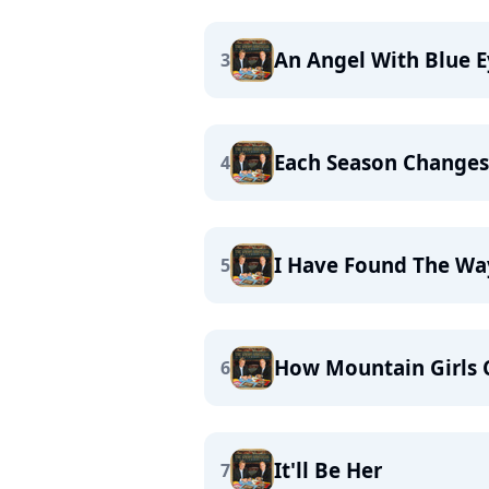
An Angel With Blue E
3
Each Season Changes
4
I Have Found The Wa
5
How Mountain Girls 
6
It'll Be Her
7