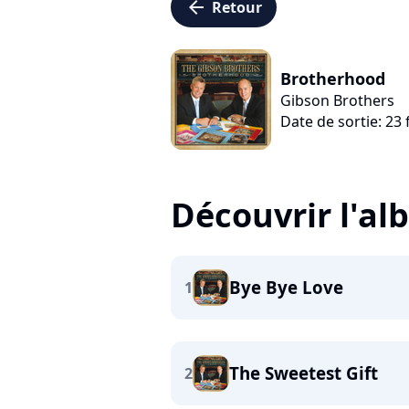
arrow_left
Retour
Brotherhood
Gibson Brothers
Date de sortie: 23 
Découvrir l'a
Bye Bye Love
1
The Sweetest Gift
2