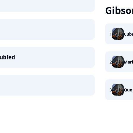
Gibso
1
Cub
oubled
2
Mar
3
Que 