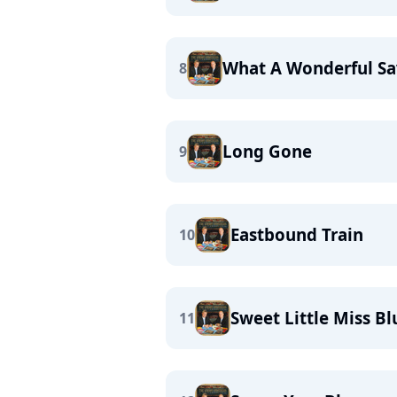
What A Wonderful Sav
8
Long Gone
9
Eastbound Train
10
Sweet Little Miss Bl
11