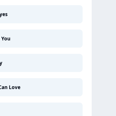
yes
 You
y
Can Love