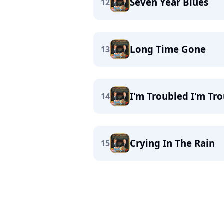
Seven Year Blues
12
Long Time Gone
13
I'm Troubled I'm Tr
14
Crying In The Rain
15