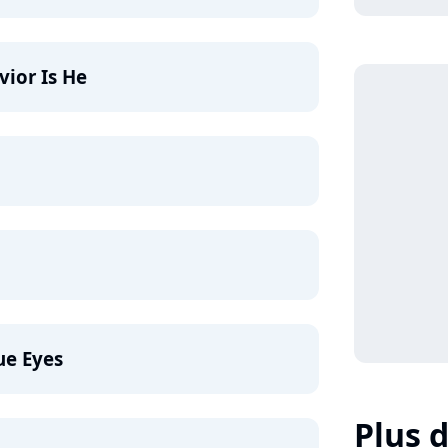
ior Is He
ue Eyes
Plus d