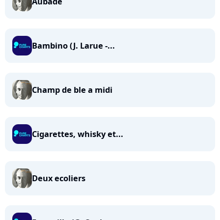
Aubade
Bambino (J. Larue -...
Champ de ble a midi
Cigarettes, whisky et...
Deux ecoliers