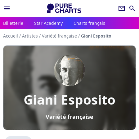
menu
newsletter
search
Billetterie
Star Academy
Charts français
Accueil
/
Artistes
/
Variété française
/
Giani Esposito
Giani Esposito
Variété française