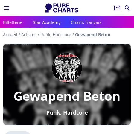
menu
newsletter
search
Billetterie
Star Academy
Charts français
Accueil
/
Artistes
/
Punk, Hardcore
/
Gewapend Beton
Gewapend Beton
Punk, Hardcore