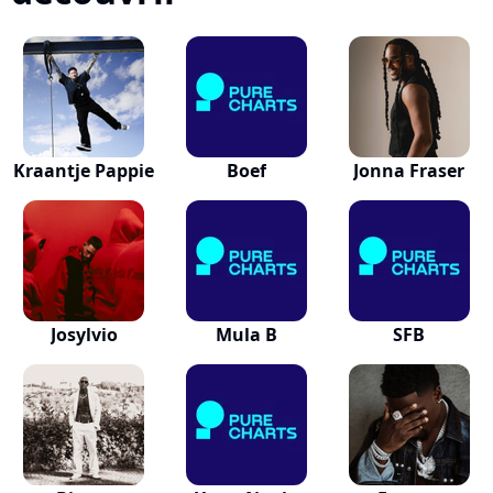
Kraantje Pappie
Boef
Jonna Fraser
Josylvio
Mula B
SFB