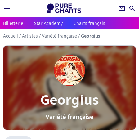
menu
newsletter
search
Billetterie
Star Academy
Charts français
Accueil
/
Artistes
/
Variété française
/
Georgius
Georgius
Variété française