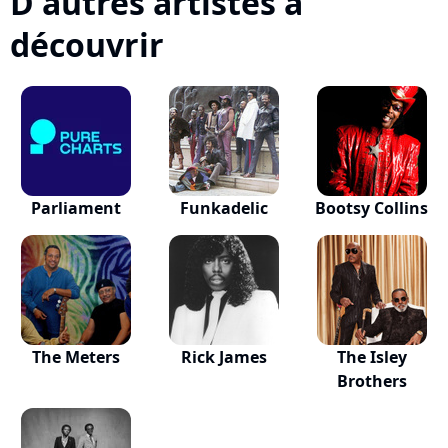
D'autres artistes à
découvrir
Parliament
Funkadelic
Bootsy Collins
The Meters
Rick James
The Isley
Brothers