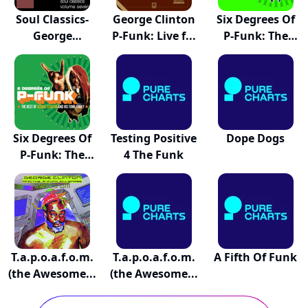
Soul Classics-
George Clinton
Six Degrees Of
George
P-Funk: Live f...
P-Funk: The
Clinton-...
Be...
Six Degrees Of
Testing Positive
Dope Dogs
P-Funk: The
4 The Funk
Be...
T.a.p.o.a.f.o.m.
T.a.p.o.a.f.o.m.
A Fifth Of Funk
(the Awesome...
(the Awesome...