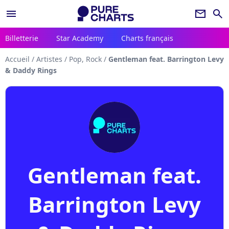
menu
newsletter
search
Billetterie
Star Academy
Charts français
Accueil
/
Artistes
/
Pop, Rock
/
Gentleman feat. Barrington Levy
& Daddy Rings
Gentleman feat.
Barrington Levy