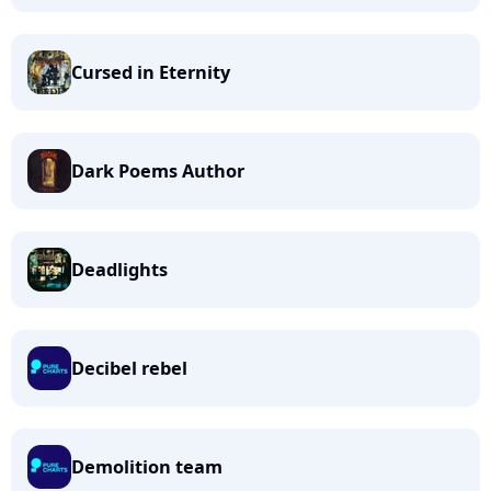
Cursed in Eternity
Dark Poems Author
Deadlights
Decibel rebel
Demolition team