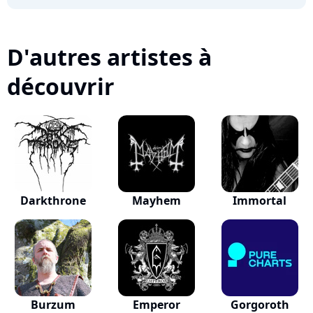
D'autres artistes à
découvrir
Darkthrone
Mayhem
Immortal
Burzum
Emperor
Gorgoroth