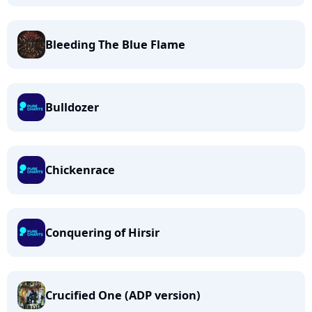
Bleeding The Blue Flame
Bulldozer
Chickenrace
Conquering of Hirsir
Crucified One (ADP version)