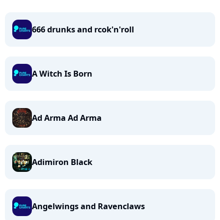
666 drunks and rcok'n'roll
A Witch Is Born
Ad Arma Ad Arma
Adimiron Black
Angelwings and Ravenclaws