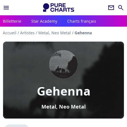
menu
newsletter
search
Billetterie
Star Academy
Charts français
Accueil
/
Artistes
/
Metal, Neo Metal
/
Gehenna
Gehenna
Metal, Neo Metal