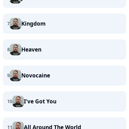
Kingdom
7
Heaven
8
Novocaine
9
I've Got You
10
All Around The World
11