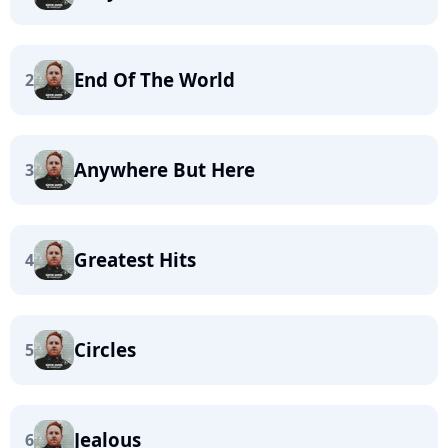
End Of The World
2
Anywhere But Here
3
Greatest Hits
4
Circles
5
Jealous
6