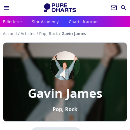
menu
newsletter
search
Billetterie
Star Academy
Charts français
Accueil
/
Artistes
/
Pop, Rock
/
Gavin James
Gavin James
Pop, Rock