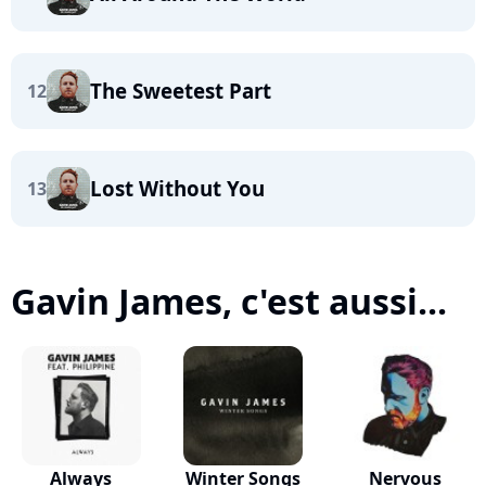
The Sweetest Part
12
Lost Without You
13
Gavin James, c'est aussi...
Always
Winter Songs
Nervous