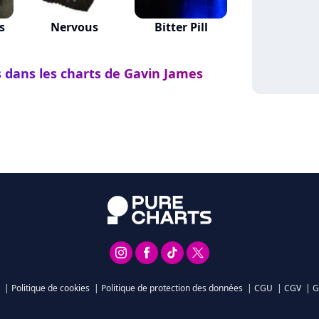
s
Nervous
Bitter Pill
s dans les charts de Gavin James
|
Politique de cookies
|
Politique de protection des données
|
CGU
|
CGV
|
G