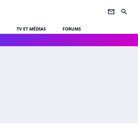
newsletter
search
TV ET MÉDIAS
FORUMS