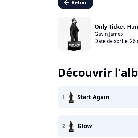
arrow_left
Retour
Only Ticket Ho
Gavin James
Date de sortie: 26
Découvrir l'a
Start Again
1
Glow
2