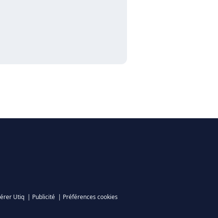
érer Utiq
|
Publicité
|
Préférences cookies