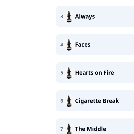
Always
3
Faces
4
Hearts on Fire
5
Cigarette Break
6
The Middle
7