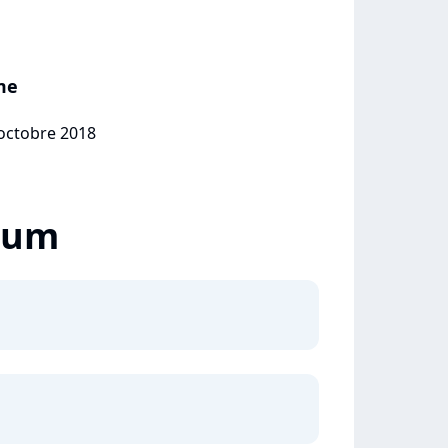
me
 octobre 2018
lbum