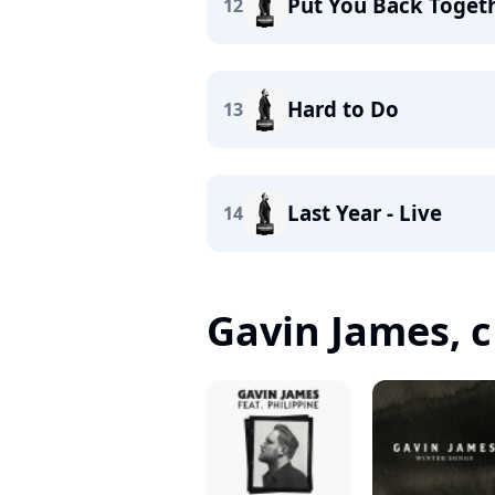
Put You Back Toget
12
Hard to Do
13
Last Year - Live
14
Gavin James, c'