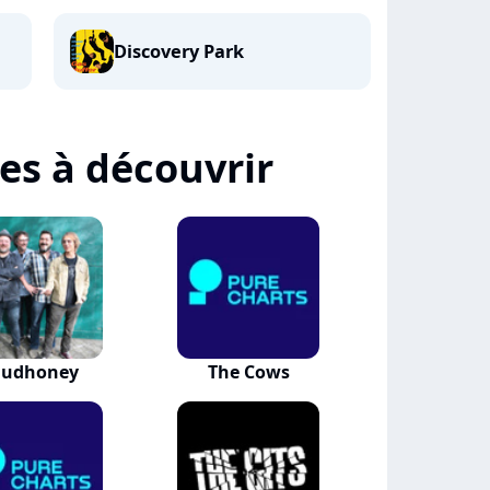
Discovery Park
tes à découvrir
udhoney
The Cows