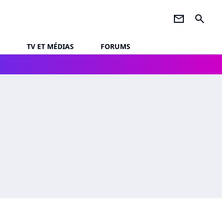
newsletter
search
TV ET MÉDIAS
FORUMS