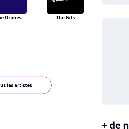
he Drones
The Gits
us les artistes
+ de n