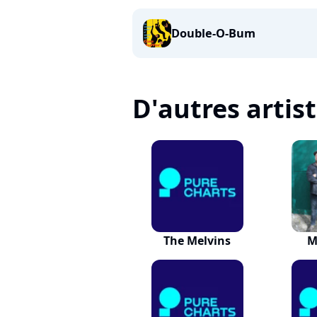
Double-O-Bum
D'autres artis
The Melvins
M