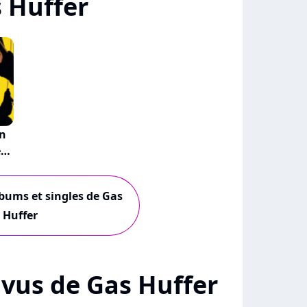
 Huffer
n
ent
lbums et singles de Gas
Huffer
+ vus de Gas Huffer