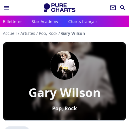
menu
newsletter
search
Billetterie
Star Academy
Charts français
Accueil
/
Artistes
/
Pop, Rock
/
Gary Wilson
Gary Wilson
Pop, Rock