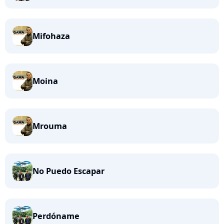
Mifohaza
Moina
Mrouma
No Puedo Escapar
Perdóname