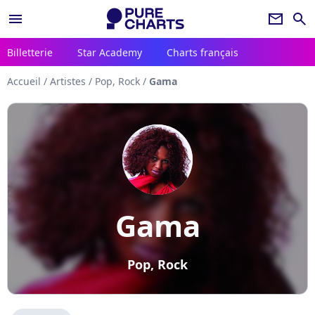
menu
newsletter
search
Billetterie
Star Academy
Charts français
Accueil
/
Artistes
/
Pop, Rock
/
Gama
Gama
Pop, Rock