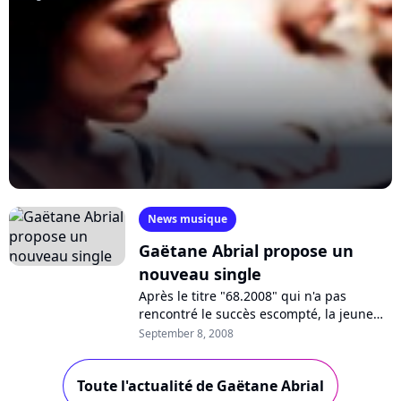
News musique
Gaëtane Abrial propose un
nouveau single
Après le titre "68.2008" qui n'a pas
rencontré le succès escompté, la jeune
femme révélée par la cinquième
September 8, 2008
promotion de "Nouvelle Star", et produite
par...
Toute l'actualité de Gaëtane Abrial