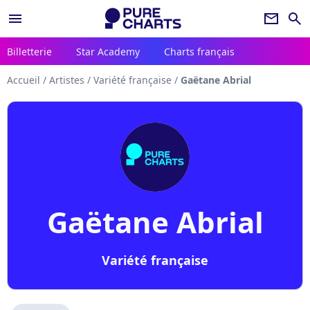
menu
newsletter
search
Billetterie
Star Academy
Charts français
Accueil
/
Artistes
/
Variété française
/
Gaëtane Abrial
Gaëtane Abrial
Variété française