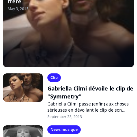
frère
May 3, 2015
Clip
Gabriella Cilmi dévoile le clip de
"Symmetry"
Gabriella Cilmi passe (enfin) aux choses
sérieuses en dévoilant le clip de son
nouveau single "Symmetry", extrait de
September 23, 2013
son troisième album "The Sting"
attendu...
News musique