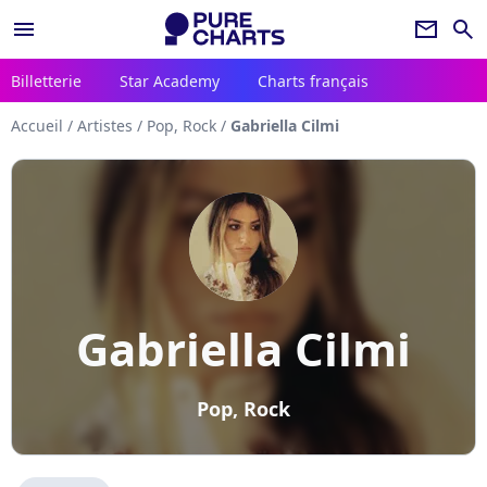
menu
newsletter
search
Billetterie
Star Academy
Charts français
Accueil
/
Artistes
/
Pop, Rock
/
Gabriella Cilmi
Gabriella Cilmi
Pop, Rock