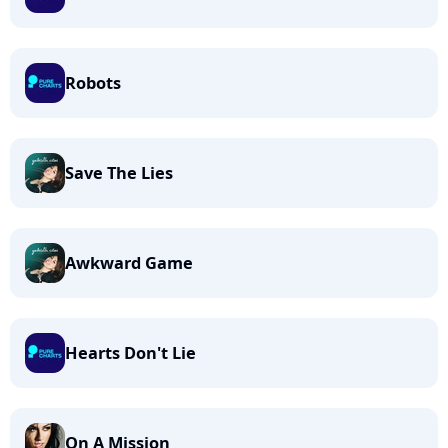
Robots
Save The Lies
Awkward Game
Hearts Don't Lie
On A Mission