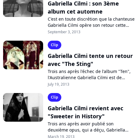
Gabriella Cilmi : son 3ème
album cet automne
C'est en toute discrétion que la chanteuse
Gabriella Cilmi opère son retour cette
année avec l'album "The Sting", en bacs
September 3, 2013
le 4 novembre, dont les premiers...
Clip
Gabriella Cilmi tente un retour
avec "The Sting"
Trois ans après l'échec de l'album "Ten",
l'Australienne Gabriella Cilmi est de
retour avec le single "The Sing",
July 19, 2013
deuxième extrait d'un album attendu...
Clip
Gabriella Cilmi revient avec
"Sweeter in History"
Trois ans après avoir publié son
deuxième opus, qui a déçu, Gabriella
Cilmi dévoile un nouveau single, "Sweeter
March 19, 2013