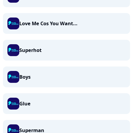
Love Me Cos You Want...
Superhot
Boys
Glue
Superman