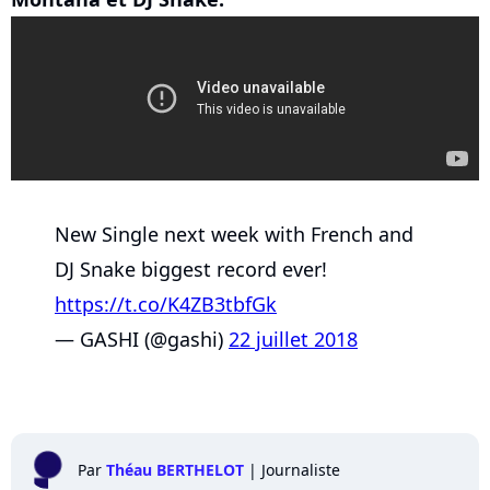
New Single next week with French and
DJ Snake biggest record ever!
https://t.co/K4ZB3tbfGk
— GASHI (@gashi)
22 juillet 2018
Par
Théau BERTHELOT
|
Journaliste