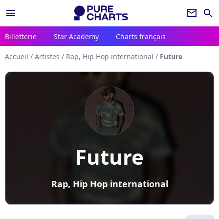
menu
newsletter
search
Billetterie
Star Academy
Charts français
Accueil
/
Artistes
/
Rap, Hip Hop international
/
Future
Future
Rap, Hip Hop international