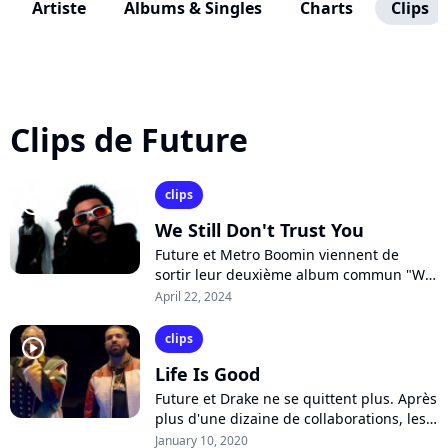
Artiste
Albums & Singles
Charts
Clips
Clips de Future
clips
player2
We Still Don't Trust You
Future et Metro Boomin viennent de
sortir leur deuxième album commun "We
Still Don't Trust You", quelques semaines
April 22, 2024
après le précédent. Ils collaborent...
clips
player2
Life Is Good
Future et Drake ne se quittent plus. Après
plus d'une dizaine de collaborations, les
deux rappeurs récidivent sur le percutant
January 10, 2020