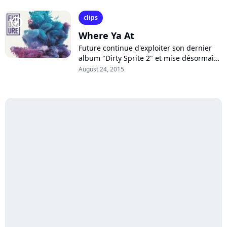
"Life is Good" et son clip...
clips
player2
Where Ya At
Future continue d'exploiter son dernier
album "Dirty Sprite 2" et mise désormais
sur "Where Ya At", en featuring avec
August 24, 2015
Drake, pour en défendre les couleurs....