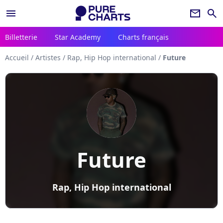
menu
newsletter
search
Billetterie
Star Academy
Charts français
Accueil
/
Artistes
/
Rap, Hip Hop international
/
Future
Future
Rap, Hip Hop international