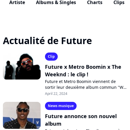
Artiste
Albums & Singles
Charts
Clips
Actualité de Future
Clip
Future x Metro Boomin x The
Weeknd : le clip !
Future et Metro Boomin viennent de
sortir leur deuxième album commun "We
Still Don't Trust You", quelques semaines
April 22, 2024
après le précédent. Ils collaborent...
News musique
Future annonce son nouvel
album