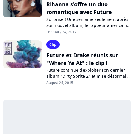
Rihanna s'offre un duo
romantique avec Future
Surprise ! Une semaine seulement après
son nouvel album, le rappeur américain
Future double la mise avec "HNDRXX", un
February 24, 2017
deuxième disque comprenant un duo...
Clip
Future et Drake réunis sur
"Where Ya At" : le clip !
Future continue d'exploiter son dernier
album "Dirty Sprite 2" et mise désormais
sur "Where Ya At", en featuring avec
August 24, 2015
Drake, pour en défendre les couleurs....