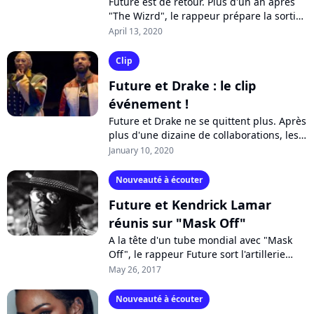
Future est de retour. Plus d'un an après
"The Wizrd", le rappeur prépare la sortie
de son nouvel album "Life is Good, qu'il
April 13, 2020
qualifie de "vrai et grand...
Clip
Future et Drake : le clip
événement !
Future et Drake ne se quittent plus. Après
plus d'une dizaine de collaborations, les
deux rappeurs récidivent sur le percutant
January 10, 2020
"Life is Good" et son clip...
Nouveauté à écouter
Future et Kendrick Lamar
réunis sur "Mask Off"
A la tête d'un tube mondial avec "Mask
Off", le rappeur Future sort l'artillerie
lourde : un remix enregistré avec
May 26, 2017
Kendrick Lamar. A découvrir sur Pure...
Nouveauté à écouter