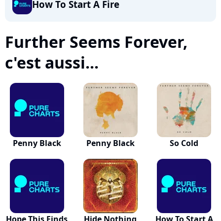
How To Start A Fire
Further Seems Forever,
c'est aussi...
Penny Black
Penny Black
So Cold
Hope This Finds
Hide Nothing
How To Start A