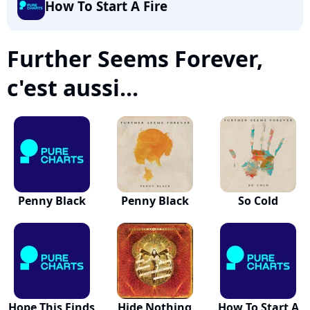
How To Start A Fire
Further Seems Forever,
c'est aussi...
Penny Black
Penny Black
So Cold
Hope This Finds
Hide Nothing
How To Start A