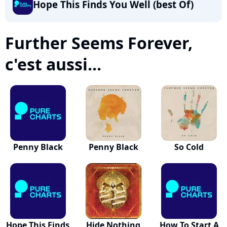
Hope This Finds You Well (best Of)
Further Seems Forever,
c'est aussi...
Penny Black
Penny Black
So Cold
Hope This Finds
Hide Nothing
How To Start A