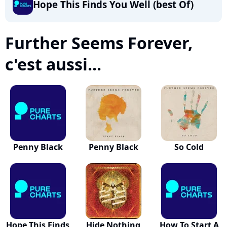
Hope This Finds You Well (best Of)
Further Seems Forever,
c'est aussi...
Penny Black
Penny Black
So Cold
Hope This Finds
Hide Nothing
How To Start A