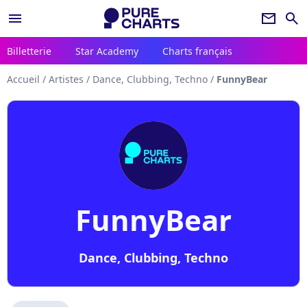
menu
newsletter
search
Billetterie
Star Academy
Charts français
Accueil
/
Artistes
/
Dance, Clubbing, Techno
/
FunnyBear
FunnyBear
Dance, Clubbing, Techno