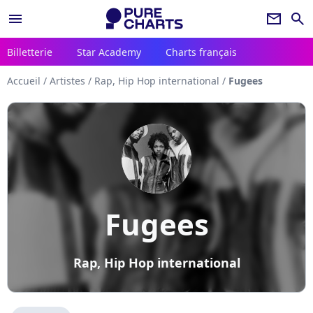
menu
newsletter
search
Billetterie
Star Academy
Charts français
Accueil
/
Artistes
/
Rap, Hip Hop international
/
Fugees
Fugees
Rap, Hip Hop international